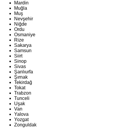
Mardin
Muğla
Muş
Nevşehir
Niğde
Ordu
Osmaniye
Rize
Sakarya
Samsun
Siirt
Sinop
Sivas
Şanlıurfa
Şırnak
Tekirdağ
Tokat
Trabzon
Tunceli
Uşak
Van
Yalova
Yozgat
Zonguldak