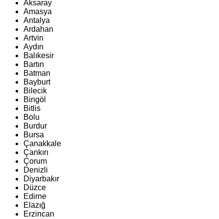
Aksaray
Amasya
Antalya
Ardahan
Artvin
Aydın
Balıkesir
Bartın
Batman
Bayburt
Bilecik
Bingöl
Bitlis
Bolu
Burdur
Bursa
Çanakkale
Çankırı
Çorum
Denizli
Diyarbakır
Düzce
Edirne
Elazığ
Erzincan