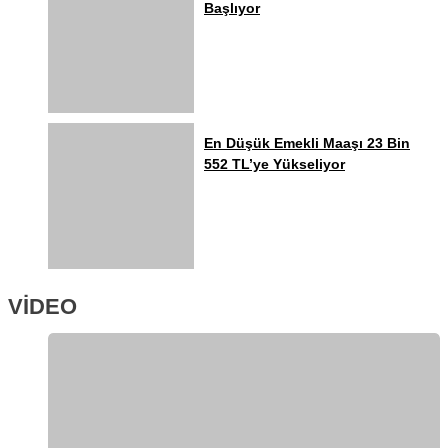
Başlıyor
En Düşük Emekli Maaşı 23 Bin
552 TL’ye Yükseliyor
VİDEO