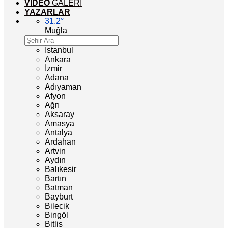
VİDEO
GALERİ
YAZARLAR
31.2
°
Muğla
İstanbul
Ankara
İzmir
Adana
Adıyaman
Afyon
Ağrı
Aksaray
Amasya
Antalya
Ardahan
Artvin
Aydın
Balıkesir
Bartın
Batman
Bayburt
Bilecik
Bingöl
Bitlis