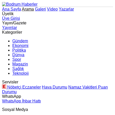
Ana Sayfa
Arama
Galeri
Video
Yazarlar
Üyelik
Üye Girişi
Yayın/Gazete
Yayınlar
Kategoriler
Gündem
Ekonomi
Politika
Dünya
Spor
Magazin
Sağlık
Teknoloji
Servisler
Nöbetçi Eczaneler
Hava Durumu
Namaz Vakitleri
Puan
Durumu
WhatsApp
WhatsApp İhbar Hattı
Sosyal Medya