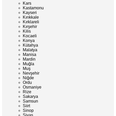
Kars
Kastamonu
Kayseri
Kırıkkale
Kırklareli
Kırşehir
Kilis
Kocaeli
Konya
Kütahya
Malatya
Manisa
Mardin
Muğla
Muş
Nevşehir
Niğde
Ordu
Osmaniye
Rize
Sakarya
Samsun
Siirt
Sinop
Sivas