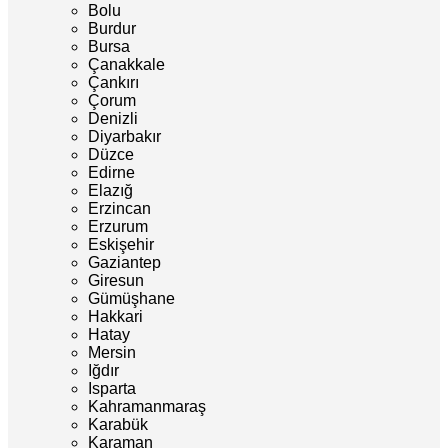
Bolu
Burdur
Bursa
Çanakkale
Çankırı
Çorum
Denizli
Diyarbakır
Düzce
Edirne
Elazığ
Erzincan
Erzurum
Eskişehir
Gaziantep
Giresun
Gümüşhane
Hakkari
Hatay
Mersin
Iğdır
Isparta
Kahramanmaraş
Karabük
Karaman