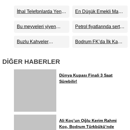
İthal Telefonlarda Yeni
En Düşük Emekli Maaşı
Dönem Başlıyor
23 Bin 552 TL’ye
Yükseliyor
Bu meyveleri yiyen
Petrol fiyatlarında sert
zeka küpü oluyor
yükseliş: Kritik eşik
aşıldı
Buzlu Kahveler
Bodrum FK’da İlk Kamp
Tuvaletlerden Daha mı
Etabı Tamamlandı!
Kirli?
DİĞER HABERLER
Dünya Kupası Finali 3 Saat
Sürebilir!
Ali Koç’un Oğlu Kerim Rahmi
Koç, Bodrum Türkbükü’nde