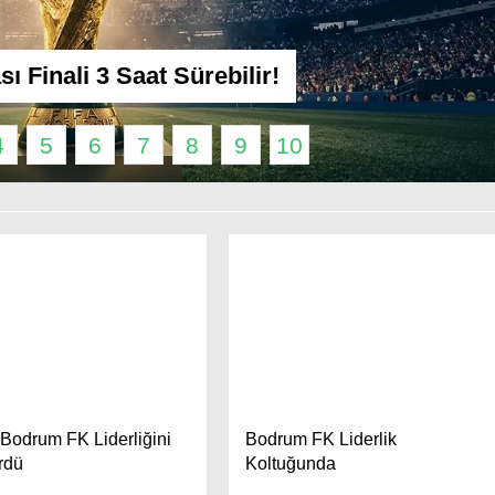
 Finali 3 Saat Sürebilir!
4
5
6
7
8
9
10
Bodrum FK Liderliğini
Bodrum FK Liderlik
rdü
Koltuğunda