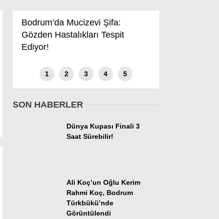
16
Konyaspor
0
0
0
Bodrum’da Mucizevi Şifa:
17
Samsunspor
0
0
0
Gözden Hastalıkları Tespit
Ediyor!
18
Trabzonspor
0
0
0
1
2
3
4
5
SON HABERLER
Dünya Kupası Finali 3
Saat Sürebilir!
Ali Koç’un Oğlu Kerim
Rahmi Koç, Bodrum
Türkbükü’nde
Görüntülendi