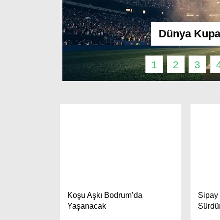
Dünya Kupası
1
2
3
Koşu Aşkı Bodrum’da
Sipay 
Yaşanacak
Sürdü