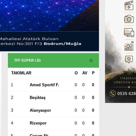
Gündem
Ekonomi
Politika
Dünya
TFF SÜPER LIG
Spor
TAKIMLAR
O
AV
P
Magazin
1
Amed Sportif F.
0
0
0
Sağlık
2
Beşiktaş
0
0
0
Teknoloji
3
Alanyaspor
0
0
0
4
Rizespor
0
0
0
5
Çorum Fk
0
0
0