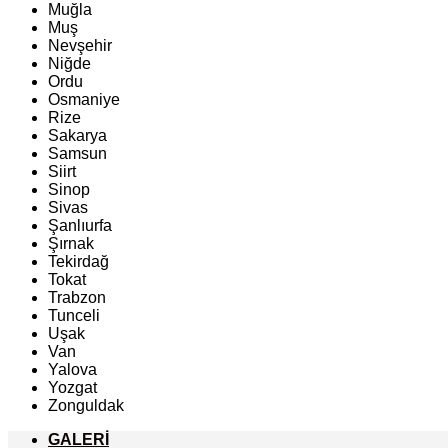
Muğla
Muş
Nevşehir
Niğde
Ordu
Osmaniye
Rize
Sakarya
Samsun
Siirt
Sinop
Sivas
Şanlıurfa
Şırnak
Tekirdağ
Tokat
Trabzon
Tunceli
Uşak
Van
Yalova
Yozgat
Zonguldak
GALERİ