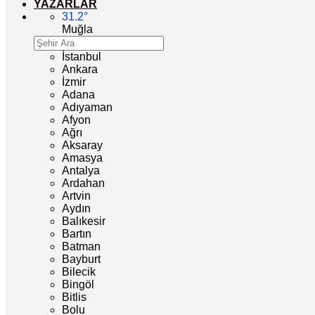
YAZARLAR
31.2
°
Muğla
İstanbul
Ankara
İzmir
Adana
Adıyaman
Afyon
Ağrı
Aksaray
Amasya
Antalya
Ardahan
Artvin
Aydın
Balıkesir
Bartın
Batman
Bayburt
Bilecik
Bingöl
Bitlis
Bolu