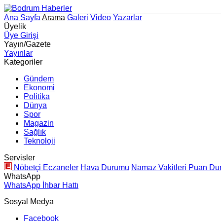
Ana Sayfa
Arama
Galeri
Video
Yazarlar
Üyelik
Üye Girişi
Yayın/Gazete
Yayınlar
Kategoriler
Gündem
Ekonomi
Politika
Dünya
Spor
Magazin
Sağlık
Teknoloji
Servisler
Nöbetçi Eczaneler
Hava Durumu
Namaz Vakitleri
Puan Du
WhatsApp
WhatsApp İhbar Hattı
Sosyal Medya
Facebook