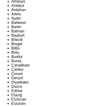
Amasya
Antalya
Ardahan
Artvin
Aydın
Balıkesir
Bartın
Batman
Bayburt
Bilecik
Bingöl
Bitlis
Bolu
Burdur
Bursa
Çanakkale
Çankırı
Çorum
Denizli
Diyarbakır
Düzce
Edirne
Elazığ
Erzincan
Erzurum