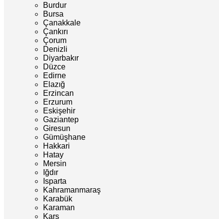
Burdur
Bursa
Çanakkale
Çankırı
Çorum
Denizli
Diyarbakır
Düzce
Edirne
Elazığ
Erzincan
Erzurum
Eskişehir
Gaziantep
Giresun
Gümüşhane
Hakkari
Hatay
Mersin
Iğdır
Isparta
Kahramanmaraş
Karabük
Karaman
Kars