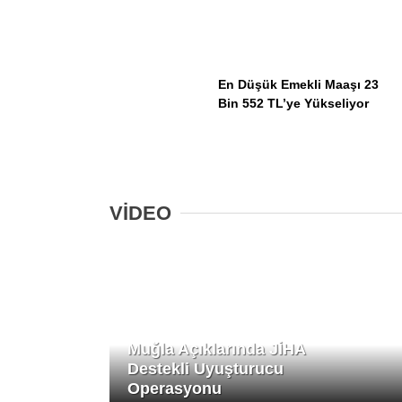
En Düşük Emekli Maaşı 23
Bin 552 TL’ye Yükseliyor
VİDEO
Muğla Açıklarında JİHA
Destekli Uyuşturucu
Operasyonu