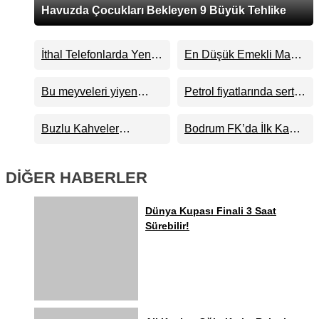
Havuzda Çocukları Bekleyen 9 Büyük Tehlike
İthal Telefonlarda Yeni
En Düşük Emekli Maaşı
Dönem Başlıyor
23 Bin 552 TL’ye
Yükseliyor
Bu meyveleri yiyen
Petrol fiyatlarında sert
zeka küpü oluyor
yükseliş: Kritik eşik
aşıldı
Buzlu Kahveler
Bodrum FK’da İlk Kamp
Tuvaletlerden Daha mı
Etabı Tamamlandı!
Kirli?
DİĞER HABERLER
Dünya Kupası Finali 3 Saat
Sürebilir!