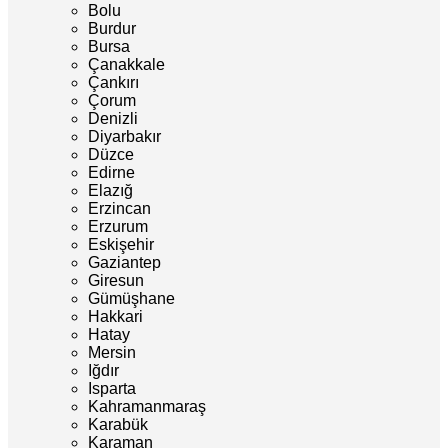
Bolu
Burdur
Bursa
Çanakkale
Çankırı
Çorum
Denizli
Diyarbakır
Düzce
Edirne
Elazığ
Erzincan
Erzurum
Eskişehir
Gaziantep
Giresun
Gümüşhane
Hakkari
Hatay
Mersin
Iğdır
Isparta
Kahramanmaraş
Karabük
Karaman