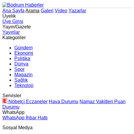
Ana Sayfa
Arama
Galeri
Video
Yazarlar
Üyelik
Üye Girişi
Yayın/Gazete
Yayınlar
Kategoriler
Gündem
Ekonomi
Politika
Dünya
Spor
Magazin
Sağlık
Teknoloji
Servisler
Nöbetçi Eczaneler
Hava Durumu
Namaz Vakitleri
Puan
Durumu
WhatsApp
WhatsApp İhbar Hattı
Sosyal Medya