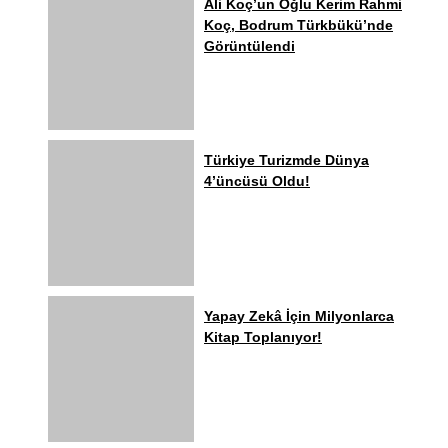
Ali Koç’un Oğlu Kerim Rahmi
Koç, Bodrum Türkbükü’nde
Görüntülendi
Türkiye Turizmde Dünya
4’üncüsü Oldu!
Yapay Zekâ İçin Milyonlarca
Kitap Toplanıyor!