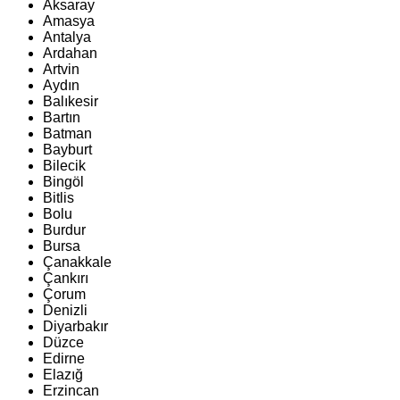
Aksaray
Amasya
Antalya
Ardahan
Artvin
Aydın
Balıkesir
Bartın
Batman
Bayburt
Bilecik
Bingöl
Bitlis
Bolu
Burdur
Bursa
Çanakkale
Çankırı
Çorum
Denizli
Diyarbakır
Düzce
Edirne
Elazığ
Erzincan