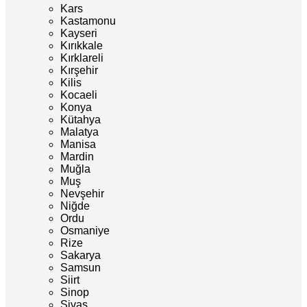
Kars
Kastamonu
Kayseri
Kırıkkale
Kırklareli
Kırşehir
Kilis
Kocaeli
Konya
Kütahya
Malatya
Manisa
Mardin
Muğla
Muş
Nevşehir
Niğde
Ordu
Osmaniye
Rize
Sakarya
Samsun
Siirt
Sinop
Sivas