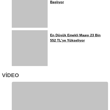
Başlıyor
En Düşük Emekli Maaşı 23 Bin
552 TL’ye Yükseliyor
VİDEO