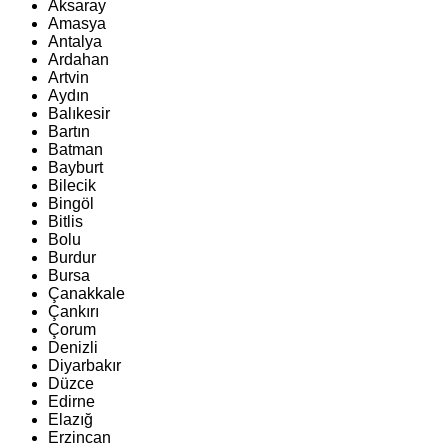
Aksaray
Amasya
Antalya
Ardahan
Artvin
Aydın
Balıkesir
Bartın
Batman
Bayburt
Bilecik
Bingöl
Bitlis
Bolu
Burdur
Bursa
Çanakkale
Çankırı
Çorum
Denizli
Diyarbakır
Düzce
Edirne
Elazığ
Erzincan