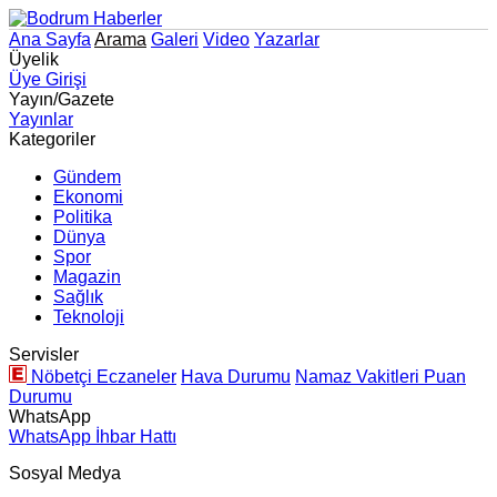
Ana Sayfa
Arama
Galeri
Video
Yazarlar
Üyelik
Üye Girişi
Yayın/Gazete
Yayınlar
Kategoriler
Gündem
Ekonomi
Politika
Dünya
Spor
Magazin
Sağlık
Teknoloji
Servisler
Nöbetçi Eczaneler
Hava Durumu
Namaz Vakitleri
Puan
Durumu
WhatsApp
WhatsApp İhbar Hattı
Sosyal Medya