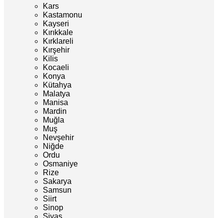
Kars
Kastamonu
Kayseri
Kırıkkale
Kırklareli
Kırşehir
Kilis
Kocaeli
Konya
Kütahya
Malatya
Manisa
Mardin
Muğla
Muş
Nevşehir
Niğde
Ordu
Osmaniye
Rize
Sakarya
Samsun
Siirt
Sinop
Sivas