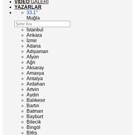
VİDEO
GALERİ
YAZARLAR
33.1
°
Muğla
İstanbul
Ankara
İzmir
Adana
Adıyaman
Afyon
Ağrı
Aksaray
Amasya
Antalya
Ardahan
Artvin
Aydın
Balıkesir
Bartın
Batman
Bayburt
Bilecik
Bingöl
Bitlis