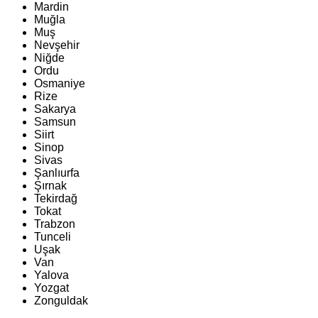
Mardin
Muğla
Muş
Nevşehir
Niğde
Ordu
Osmaniye
Rize
Sakarya
Samsun
Siirt
Sinop
Sivas
Şanlıurfa
Şırnak
Tekirdağ
Tokat
Trabzon
Tunceli
Uşak
Van
Yalova
Yozgat
Zonguldak