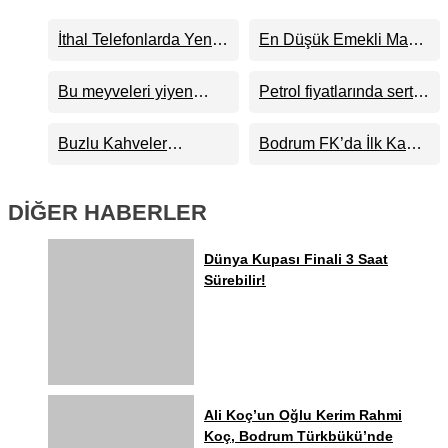
İthal Telefonlarda Yeni
En Düşük Emekli Maaşı
Dönem Başlıyor
23 Bin 552 TL’ye
Yükseliyor
Bu meyveleri yiyen
Petrol fiyatlarında sert
zeka küpü oluyor
yükseliş: Kritik eşik
aşıldı
Buzlu Kahveler
Bodrum FK’da İlk Kamp
Tuvaletlerden Daha mı
Etabı Tamamlandı!
Kirli?
DİĞER HABERLER
Dünya Kupası Finali 3 Saat
Sürebilir!
Ali Koç’un Oğlu Kerim Rahmi
Koç, Bodrum Türkbükü’nde