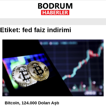
21.9
°
MUĞLA
Etiket:
fed faiz indirimi
GALERİ
VİDEO
YAZARLAR
GÜNDEM
EKONOMI
POLITIKA
DÜNYA
SPOR
MAGAZIN
SAĞLIK
Bitcoin, 124.000 Doları Aştı
DIĞER