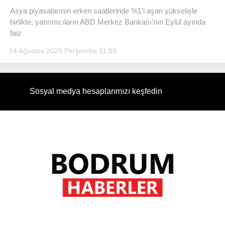
Asya piyasalarının erken saatlerinde %1’i aşan yükselişle
RESMI İLANLAR
birlikte, yatırımcıların ABD Merkez Bankası’nın Eylül ayında
faiz
14 Ağustos 2025 Perşembe 11:09
WhatsApp İhbar Hattı
Sosyal medya hesaplarımızı keşfedin
Facebook
Instagram
Youtube