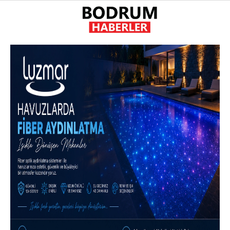
22.2
°
MUĞLA
GALERİ
VİDEO
YAZARLAR
GÜNDEM
EKONOMI
POLITIKA
DÜNYA
SPOR
MAGAZIN
SAĞLIK
DIĞER