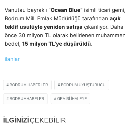
Vanutau bayraklı
“Ocean Blue”
isimli ticari gemi,
Bodrum Milli Emlak Müdürlüğü tarafından
açık
teklif usulüyle yeniden satışa
çıkarılıyor. Daha
önce 30 milyon TL olarak belirlenen muhammen
bedel,
15 milyon TL’ye düşürüldü
.
ilanlar
BODRUM HABERLER
BODRUM UYUŞTURUCU
BODRUMHABELER
GEMISI İHALEYE
İLGİNİZİ
ÇEKEBİLİR