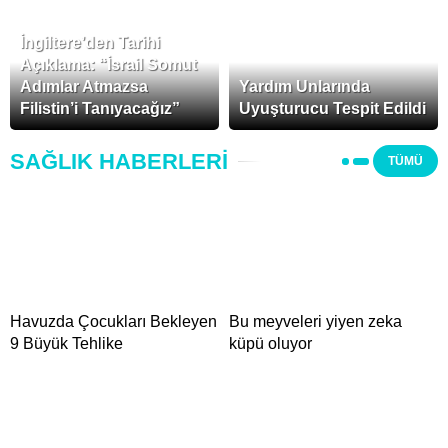
İngiltere’den Tarihi
Açıklama: “İsrail Somut
Adımlar Atmazsa
Yardım Unlarında
Filistin’i Tanıyacağız”
Uyuşturucu Tespit Edildi
SAĞLIK HABERLERİ
TÜMÜ
Havuzda Çocukları Bekleyen
Bu meyveleri yiyen zeka
9 Büyük Tehlike
küpü oluyor