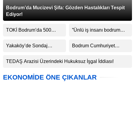
Bodrum’da Mucizevi Şifa: Gözden Hastalıkları Tespit
Ediyor!
TOKİ Bodrum’da 500
”Ünlü iş insanı bodrum
Sosyal Konut Yapıyor
esnafını dolandırdı.”
Yakaköy’de Sondaj
Bodrum Cumhuriyet
Müjdesi: Mahalle Suyu
Başsavcılığı Uzlaştırma
Çıktı, Test Süreci Başladı
Bürosu’ndan örnek
TEDAŞ Arazisi Üzerindeki Hukuksuz İşgal İddiası!
uzlaşma
EKONOMİDE ÖNE ÇIKANLAR