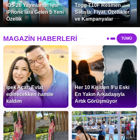
iOS 26 Yayınlandı: İşte
Togg T10F Resmen
iPhone’lara Gelen 5 Yeni
Satışta: Fiyat, Özellikler
Özellik
ve Kampanyalar
MAGAZİN HABERLERİ
TÜMÜ
İpek Açar: Evlat
Her 10 Kişiden 9’u Eski
edinecekken hamile
En Yakın Arkadaşıyla
kaldım
Artık Görüşmüyor