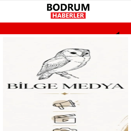
25.8
°
MUĞLA
GALERİ
VİDEO
YAZARLAR
GÜNDEM
EKONOMI
POLITIKA
DÜNYA
SPOR
MAGAZIN
SAĞLIK
DIĞER