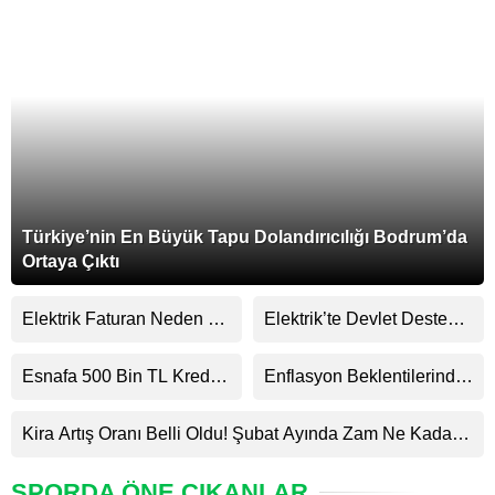
Türkiye’nin En Büyük Tapu Dolandırıcılığı Bodrum’da
Ortaya Çıktı
Elektrik Faturan Neden Bu
Elektrik’te Devlet Desteği
Kadar Yüksek Geldi?
Görünümlü Algı
Operasyonu
Esnafa 500 Bin TL Kredi!
Enflasyon Beklentilerinde
60 Ay Vade, 1 Yıl Geri
Düşüş: Ocak Verileri
Ödemesiz
Açıklandı
Kira Artış Oranı Belli Oldu! Şubat Ayında Zam Ne Kadar
Olacak?
SPORDA ÖNE ÇIKANLAR