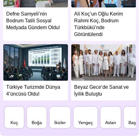
Defne Samyeli’nin
Ali Koç’un Oğlu Kerim
Bodrum Tatili Sosyal
Rahmi Koç, Bodrum
Medyada Gündem Oldu!
Türkbükü’nde
Görüntülendi
Türkiye Turizmde Dünya
Beyaz Gece’de Sanat ve
4’üncüsü Oldu!
İyilik Buluştu
Koç
Boğa
İkizler
Yengeç
Aslan
Başa