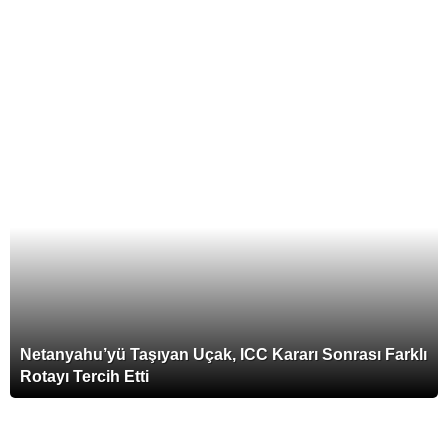
Ölümün Sessiz Tanıkları: Bir Gassalın
Gözünden Hayat ve Ölüm
Sıfır Yılına Ait İlk İnsan Kalıntısı Bulundu
CHERY İCAR V23 İNCELEME
Netanyahu’yü Taşıyan Uçak, ICC Kararı Sonrası Farklı
Rotayı Tercih Etti