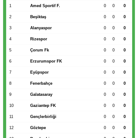
1
Amed Sportif F.
0
0
0
2
Beşiktaş
0
0
0
3
Alanyaspor
0
0
0
4
Rizespor
0
0
0
5
Çorum Fk
0
0
0
6
Erzurumspor FK
0
0
0
7
Eyüpspor
0
0
0
8
Fenerbahçe
0
0
0
9
Galatasaray
0
0
0
10
Gaziantep FK
0
0
0
11
Gençlerbirliği
0
0
0
12
Göztepe
0
0
0