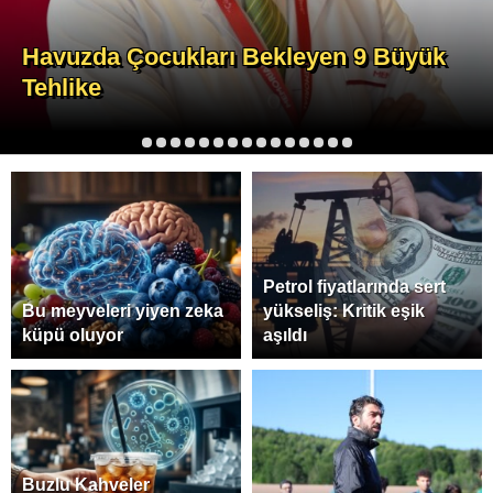
Havuzda Çocukları Bekleyen 9 Büyük
Tehlike
1
2
3
4
5
6
7
8
9
10
11
12
13
14
15
Petrol fiyatlarında sert
Bu meyveleri yiyen zeka
yükseliş: Kritik eşik
küpü oluyor
aşıldı
Buzlu Kahveler