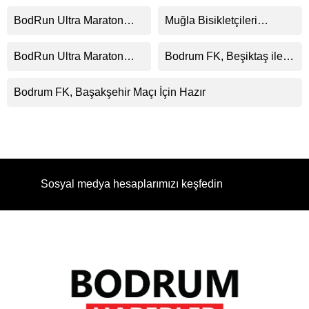
BodRun Ultra Maraton
Muğla Bisikletçileri
2025: Büyük Heyecan
Türkiye Üçüncüsü!
Başlıyor!
BodRun Ultra Maraton
Bodrum FK, Beşiktaş ile
2025 Kayıtları Açıldı!
Karşılaşacak
Bodrum FK, Başakşehir Maçı İçin Hazır
Sosyal medya hesaplarımızı keşfedin