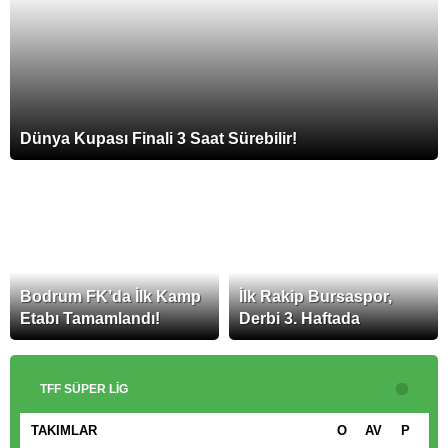
Dünya Kupası Finali 3 Saat Sürebilir!
Bodrum FK’da İlk Kamp
İlk Rakip Bursaspor,
Etabı Tamamlandı!
Derbi 3. Haftada
TFF SÜPER LIG
TAKIMLAR
O
AV
P