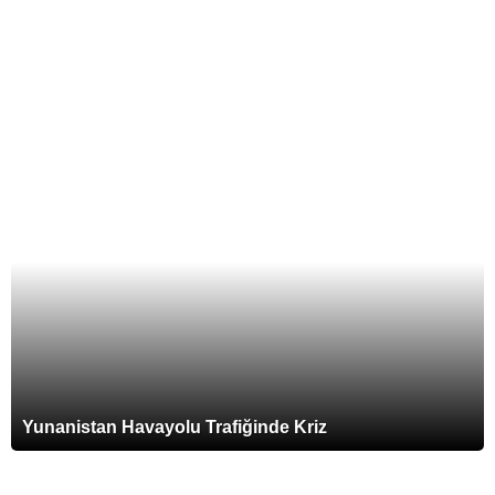
Bodrum’un Tek Kübalı Grubu Trio
Chocolate ile Müzik Dolu Bir Röportaj!
Kanalizasyon Alanı Satıldı, Mahalle B*K
İçinde!
Bodrum Afetlere Hazır mı?
Yunanistan Havayolu Trafiğinde Kriz
Bodrum’da Göze Bakarak Hastalıkları
Tespit Ediyorlar – İRİDOLOJİ