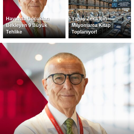
Havuzda Çocukları
Yapay Zekâ İçin
Bekleyen 9 Büyük
Milyonlarca Kitap
Tehlike
Toplanıyor!