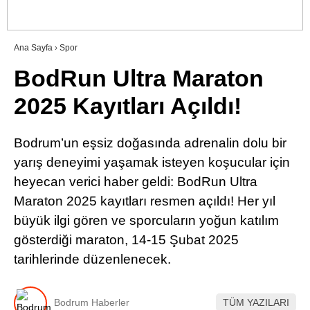
RESMI İLANLAR
Ana Sayfa
›
Spor
BodRun Ultra Maraton
WhatsApp İhbar Hattı
2025 Kayıtları Açıldı!
Bodrum’un eşsiz doğasında adrenalin dolu bir
Facebook
yarış deneyimi yaşamak isteyen koşucular için
heyecan verici haber geldi: BodRun Ultra
Maraton 2025 kayıtları resmen açıldı! Her yıl
Instagram
büyük ilgi gören ve sporcuların yoğun katılım
gösterdiği maraton, 14-15 Şubat 2025
Youtube
tarihlerinde düzenlenecek.
Bodrum Haberler
TÜM YAZILARI