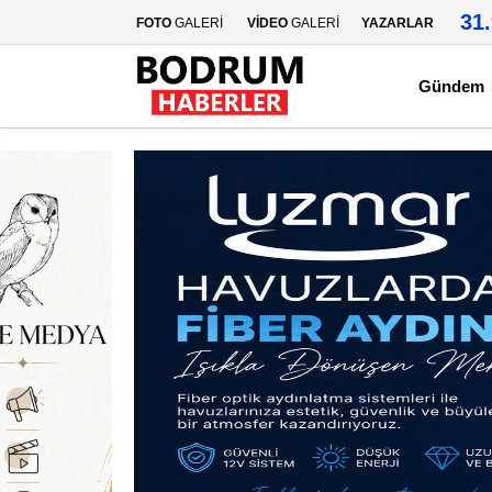
31
FOTO
GALERİ
VİDEO
GALERİ
YAZARLAR
Gündem