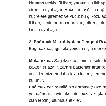
bir stres tepkisi (iltihap) yaratır. Bu ilti
direncine yol açar. Hücreler insüline doğ
hücrelere giremez ve vücut bu glikozu aci
iltihap, leptin hormonuna karşı direnç olu
hissine yol açar.
2. Bağırsak Mikrobiyotası Dengesi Bo
Bağırsak sağlığı, kilo yönetimi için merkez
Mekanizma:
Sağlıksız beslenme (şekerli 
bakteriler azalır, zararlı bakteriler artar (
yediklerimizden daha fazla kaloriyi emme
bulunur.
Bağırsak geçirgenliğinin artması (“sızdır
ve bağırsak-beyin eksenini bozarak iştah
olan leptini) olumsuz etkiler.