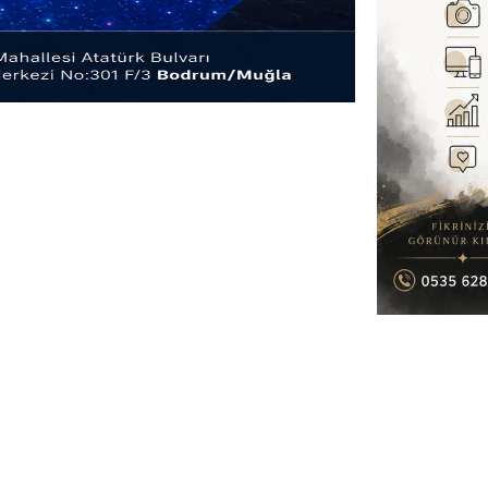
Gündem
Ekonomi
Politika
Dünya
Spor
Magazin
Sağlık
Teknoloji