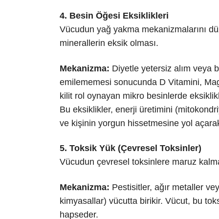
4. Besin Öğesi Eksiklikleri
Vücudun yağ yakma mekanizmalarını düzgü
minerallerin eksik olması.
Mekanizma:
Diyetle yetersiz alım veya b
emilememesi sonucunda D Vitamini, Mag
kilit rol oynayan mikro besinlerde eksiklik
Bu eksiklikler, enerji üretimini (mitokondri
ve kişinin yorgun hissetmesine yol açarak 
5. Toksik Yük (Çevresel Toksinler)
Vücudun çevresel toksinlere maruz kalm
Mekanizma:
Pestisitler, ağır metaller v
kimyasallar) vücutta birikir. Vücut, bu t
hapseder.