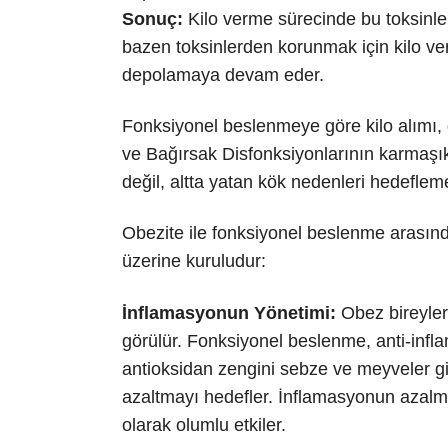
Sonuç:
Kilo verme sürecinde bu toksinler
bazen toksinlerden korunmak için kilo ve
depolamaya devam eder.
Fonksiyonel beslenmeye göre kilo alımı,
ve Bağırsak Disfonksiyonlarının karmaşı
değil, altta yatan kök nedenleri hedeflem
Obezite ile fonksiyonel beslenme arasında
üzerine kuruludur:
İnflamasyonun Yönetimi:
Obez bireylerd
görülür. Fonksiyonel beslenme, anti-infla
antioksidan zengini sebze ve meyveler gibi
azaltmayı hedefler. İnflamasyonun azalma
olarak olumlu etkiler.