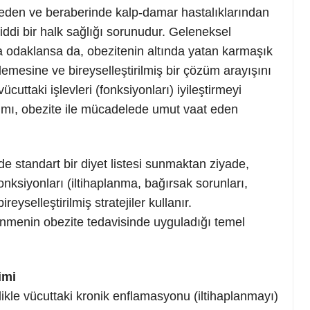
eden ve beraberinde kalp-damar hastalıklarından
ciddi bir halk sağlığı sorunudur. Geleneksel
na odaklansa da, obezitenin altında yatan karmaşık
nlemesine ve bireyselleştirilmiş bir çözüm arayışını
ücuttaki işlevleri (fonksiyonları) iyileştirmeyi
ımı, obezite ile mücadelede umut vaat eden
e standart bir diyet listesi sunmaktan ziyade,
onksiyonları (iltihaplanma, bağırsak sorunları,
eyselleştirilmiş stratejiler kullanır.
enmenin obezite tedavisinde uyguladığı temel
imi
ikle vücuttaki kronik enflamasyonu (iltihaplanmayı)