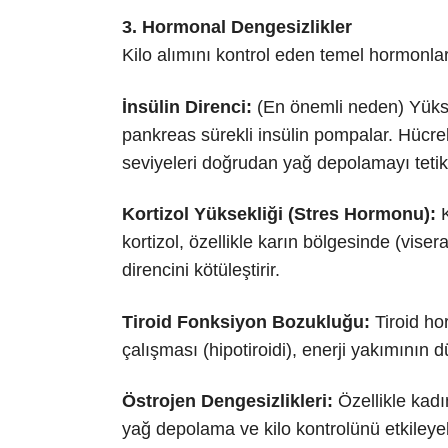
3. Hormonal Dengesizlikler
Kilo alımını kontrol eden temel hormonl
İnsülin Direnci:
(En önemli neden) Yükse
pankreas sürekli insülin pompalar. Hücrele
seviyeleri doğrudan yağ depolamayı tetik
Kortizol Yüksekliği (Stres Hormonu):
K
kortizol, özellikle karın bölgesinde (vise
direncini kötüleştirir.
Tiroid Fonksiyon Bozukluğu:
Tiroid hor
çalışması (hipotiroidi), enerji yakımının 
Östrojen Dengesizlikleri:
Özellikle kadı
yağ depolama ve kilo kontrolünü etkileyebi