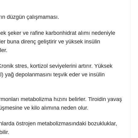
arın düzgün çalışmaması.
k şeker ve rafine karbonhidrat alımı nedeniyle
r buna direnç geliştirir ve yüksek insülin
ler.
ronik stres, kortizol seviyelerini artırır. Yüksek
ral) yağ depolanmasını teşvik eder ve insülin
monları metabolizma hızını belirler. Tiroidin yavaş
düşmesine ve kilo alımına neden olur.
nlarda östrojen metabolizmasındaki bozukluklar,
lir.