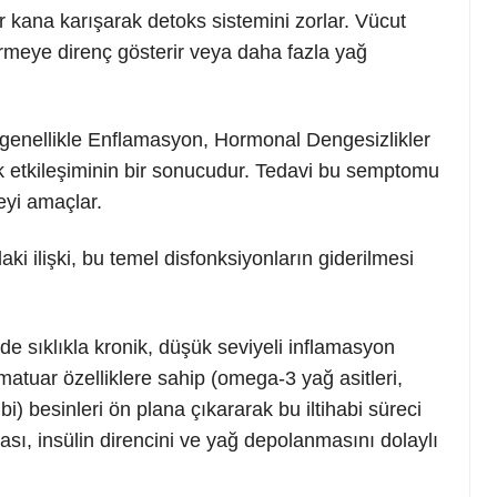
 kana karışarak detoks sistemini zorlar. Vücut
rmeye direnç gösterir veya daha fazla yağ
 genellikle Enflamasyon, Hormonal Dengesizlikler
k etkileşiminin bir sonucudur. Tedavi bu semptomu
eyi amaçlar.
ki ilişki, bu temel disfonksiyonların giderilmesi
e sıklıkla kronik, düşük seviyeli inflamasyon
matuar özelliklere sahip (omega-3 yağ asitleri,
) besinleri ön plana çıkararak bu iltihabi süreci
sı, insülin direncini ve yağ depolanmasını dolaylı