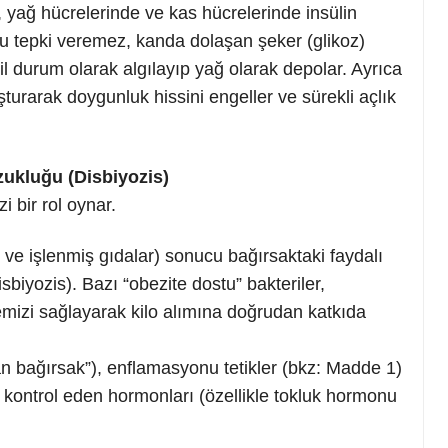
hap, yağ hücrelerinde ve kas hücrelerinde insülin
ru tepki veremez, kanda dolaşan şeker (glikoz)
l durum olarak algılayıp yağ olarak depolar. Ayrıca
şturarak doygunluk hissini engeller ve sürekli açlık
zukluğu (Disbiyozis)
i bir rol oynar.
ve işlenmiş gıdalar) sonucu bağırsaktaki faydalı
disbiyozis). Bazı “obezite dostu” bakteriler,
mizi sağlayarak kilo alımına doğrudan katkıda
an bağırsak”), enflamasyonu tetikler (bkz: Madde 1)
 kontrol eden hormonları (özellikle tokluk hormonu