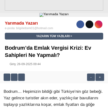
RESMI İLANLAR
Yarımada Yazarı
WhatsApp İhbar Hattı
e-posta:
bilgiiletisim01@hotmail.com
YAZARIN TÜM YAZILARI
Bodrum’da Emlak Vergisi Krizi: Ev
Facebook
Sahipleri Ne Yapmalı?
Giriş: 26-09-2025 09:44
Instagram
-
+
Youtube
Bodrum… Hepimizin bildiği gibi Türkiye’nin göz bebeği.
Yaz gelince turistler akın eder, yazlıkçılar bavullarını
toplayıp yazlıklarına koşar, emlak fiyatları da göğe