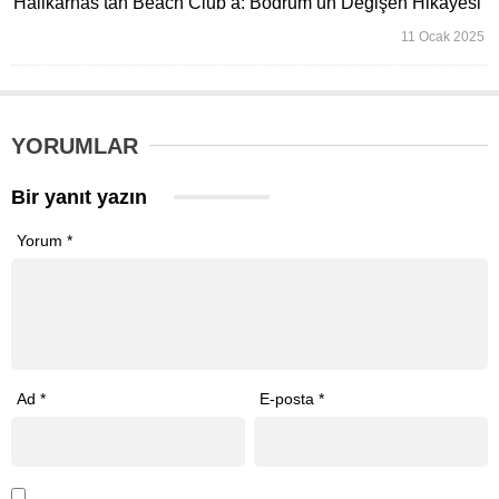
Halikarnas’tan Beach Club’a: Bodrum’un Değişen Hikayesi
11 Ocak 2025
YORUMLAR
Bir yanıt yazın
Yorum
*
Ad
*
E-posta
*