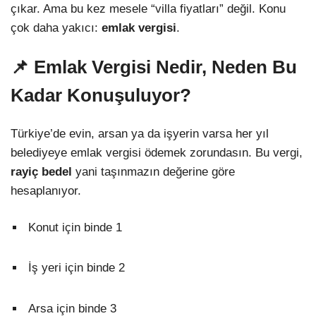
çıkar. Ama bu kez mesele “villa fiyatları” değil. Konu
çok daha yakıcı:
emlak vergisi
.
📌 Emlak Vergisi Nedir, Neden Bu
Kadar Konuşuluyor?
Türkiye’de evin, arsan ya da işyerin varsa her yıl
belediyeye emlak vergisi ödemek zorundasın. Bu vergi,
rayiç bedel
yani taşınmazın değerine göre
hesaplanıyor.
Konut için binde 1
İş yeri için binde 2
Arsa için binde 3