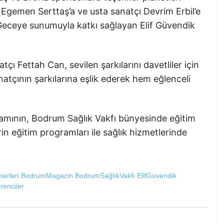
 Egemen Serttaş’a ve usta sanatçı Devrim Erbil’e
 Geceye sunumuyla katkı sağlayan Elif Güvendik
tçı Fettah Can, sevilen şarkılarını davetliler için
atçının şarkılarına eşlik ederek hem eğlenceli
mamının, Bodrum Sağlık Vakfı bünyesinde eğitim
in eğitim programları ile sağlık hizmetlerinde
erleri
BodrumMagazin
BodrumSağlıkVakfı
ElifGüvendik
renciler