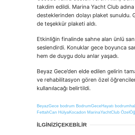
takdim edildi. Marina Yacht Club adına
desteklerinden dolayı plaket sunuldu.
de teşekkür plaketi aldı.
Etkinliğin finalinde sahne alan ünlü sana
seslendirdi. Konuklar gece boyunca san
hem de duygu dolu anlar yaşadı.
Beyaz Gece’den elde edilen gelirin ta
ve rehabilitasyon gören özel öğrenciler
kullanılacağı belirtildi.
BeyazGece
bodrum
BodrumGeceHayatı
bodrumhab
FettahCan
HülyaKocadon
MarinaYachtClub
ÖzelÖğ
İLGİNİZİ
ÇEKEBİLİR