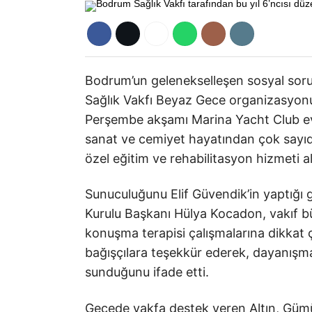
Bodrum’un gelenekselleşen sosyal sorum
Sağlık Vakfı Beyaz Gece organizasyonu, 
Perşembe akşamı Marina Yacht Club ev
sanat ve cemiyet hayatından çok sayıda
özel eğitim ve rehabilitasyon hizmeti a
Sunuculuğunu Elif Güvendik’in yaptığ
Kurulu Başkanı Hülya Kocadon, vakıf bü
konuşma terapisi çalışmalarına dikkat
bağışçılara teşekkür ederek, dayanışm
sunduğunu ifade etti.
Gecede vakfa destek veren Altın, Gümü