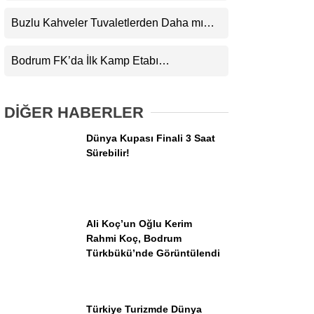
aşıldı
Buzlu Kahveler Tuvaletlerden Daha mı
Kirli?
Bodrum FK’da İlk Kamp Etabı
Tamamlandı!
DİĞER HABERLER
Dünya Kupası Finali 3 Saat
Sürebilir!
Ali Koç’un Oğlu Kerim
Rahmi Koç, Bodrum
Türkbükü’nde Görüntülendi
Türkiye Turizmde Dünya