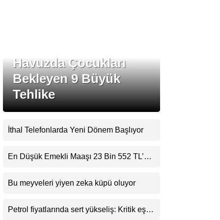
Havuzda Çocukları
Bekleyen 9 Büyük
WhatsApp İhbar Hattı
Tehlike
Facebook
İthal Telefonlarda Yeni Dönem Başlıyor
Instagram
Youtube
En Düşük Emekli Maaşı 23 Bin 552 TL’ye
Yükseliyor
Bu meyveleri yiyen zeka küpü oluyor
Petrol fiyatlarında sert yükseliş: Kritik eşik