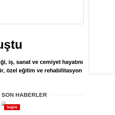
Gündem
Ekonomi
Politika
uştu
Dünya
Spor
i, iş, sanat ve cemiyet hayatını
Magazin
ir, özel eğitim ve rehabilitasyon
Sağlık
Teknoloji
SON HABERLER
Sağlık