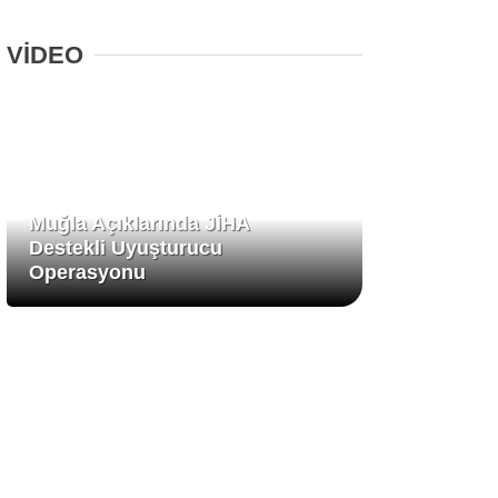
VİDEO
Muğla Açıklarında JİHA
Destekli Uyuşturucu
Operasyonu