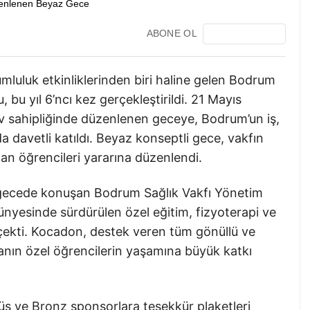
ABONE OL
luluk etkinliklerinden biri haline gelen Bodrum
bu yıl 6’ncı kez gerçekleştirildi. 21 Mayıs
 sahipliğinde düzenlenen geceye, Bodrum’un iş,
 davetli katıldı. Beyaz konseptli gece, vakfın
lan öğrencileri yararına düzenlendi.
ı gecede konuşan Bodrum Sağlık Vakfı Yönetim
nyesinde sürdürülen özel eğitim, fizyoterapi ve
 çekti. Kocadon, destek veren tüm gönüllü ve
anın özel öğrencilerin yaşamına büyük katkı
ş ve Bronz sponsorlara teşekkür plaketleri