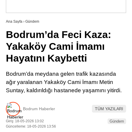
RESMI İLANLAR
Ana Sayfa
›
Gündem
Bodrum’da Feci Kaza:
WhatsApp İhbar Hattı
Yakaköy Cami İmamı
Hayatını Kaybetti
Facebook
Bodrum’da meydana gelen trafik kazasında
ağır yaralanan Yakaköy Cami İmamı Metin
Suntay, kaldırıldığı hastanede yaşamını yitirdi.
Instagram
Youtube
Bodrum Haberler
TÜM YAZILARI
Giriş: 18-05-2026 13:02
Gündem
Güncelleme: 18-05-2026 13:56