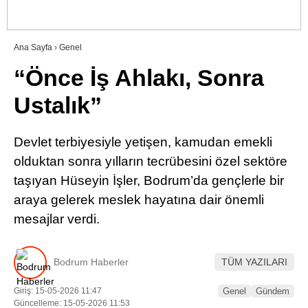
RESMI İLANLAR
Ana Sayfa
›
Genel
“Önce İş Ahlakı, Sonra
WhatsApp İhbar Hattı
Ustalık”
Devlet terbiyesiyle yetişen, kamudan emekli
Facebook
olduktan sonra yılların tecrübesini özel sektöre
taşıyan Hüseyin İşler, Bodrum’da gençlerle bir
araya gelerek meslek hayatına dair önemli
Instagram
mesajlar verdi.
Youtube
Bodrum Haberler
TÜM YAZILARI
Giriş: 15-05-2026 11:47
Genel
Gündem
Güncelleme: 15-05-2026 11:53