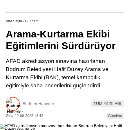
RESMI İLANLAR
Ana Sayfa
›
Gündem
Arama-Kurtarma Ekibi
WhatsApp İhbar Hattı
Eğitimlerini Sürdürüyor
AFAD akreditasyon sınavına hazırlanan
Facebook
Bodrum Belediyesi Hafif Düzey Arama ve
Kurtarma Ekibi (BAK), temel kampçılık
eğitimiyle saha becerilerini güçlendirdi.
Instagram
Bodrum Haberler
TÜM YAZILARI
Youtube
Giriş: 12-08-2025 13:42
Gündem