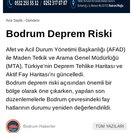
RESMI İLANLAR
Ana Sayfa
›
Gündem
Bodrum Deprem Riski
WhatsApp İhbar Hattı
Afet ve Acil Durum Yönetimi Başkanlığı (AFAD)
ile Maden Tetkik ve Arama Genel Müdürlüğü
(MTA), Türkiye’nin Deprem Tehlike Haritası ve
Facebook
Aktif Fay Haritası’nı güncelledi.
Bodrum deprem riski açısından önemli bir
bölge olarak öne çıkarken, yapılan son
Instagram
düzenlemelerle Bodrum çevresindeki fay
hatlarının durumu yeniden değerlendirildi.
Youtube
Bodrum Haberler
TÜM YAZILARI