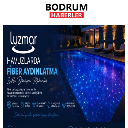
22
°
MUĞLA
GALERİ
VİDEO
YAZARLAR
GÜNDEM
EKONOMI
POLITIKA
DÜNYA
SPOR
MAGAZIN
SAĞLIK
DIĞER