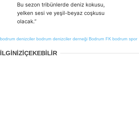
Bu sezon tribünlerde deniz kokusu,
yelken sesi ve yeşil-beyaz coşkusu
olacak.”
bodrum denizciler
bodrum denizciler derneği
Bodrum FK
bodrum spor
İLGİNİZİ
ÇEKEBİLİR