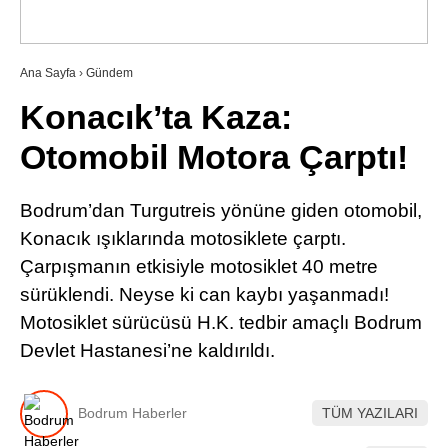
RESMI İLANLAR
Ana Sayfa
›
Gündem
Konacık’ta Kaza:
WhatsApp İhbar Hattı
Otomobil Motora Çarptı!
Bodrum’dan Turgutreis yönüne giden otomobil,
Facebook
Konacık ışıklarında motosiklete çarptı.
Çarpışmanın etkisiyle motosiklet 40 metre
sürüklendi. Neyse ki can kaybı yaşanmadı!
Instagram
Motosiklet sürücüsü H.K. tedbir amaçlı Bodrum
Devlet Hastanesi’ne kaldırıldı.
Youtube
Bodrum Haberler
TÜM YAZILARI