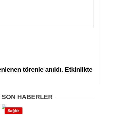
Gündem
Ekonomi
Politika
Dünya
Spor
nlenen törenle anıldı. Etkinlikte
Magazin
Sağlık
Teknoloji
SON HABERLER
Sağlık