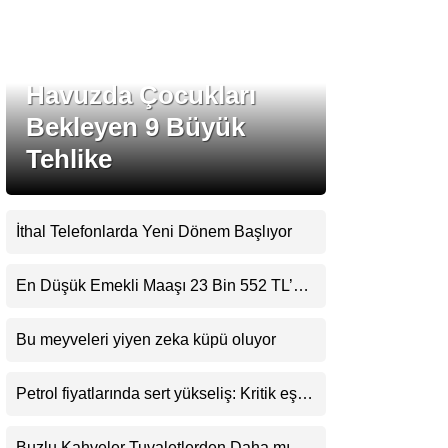
Havuzda Çocukları
Bekleyen 9 Büyük
Tehlike
WhatsApp İhbar Hattı
İthal Telefonlarda Yeni Dönem Başlıyor
Facebook
Instagram
En Düşük Emekli Maaşı 23 Bin 552 TL’ye
Youtube
Yükseliyor
Bu meyveleri yiyen zeka küpü oluyor
Petrol fiyatlarında sert yükseliş: Kritik eşik
aşıldı
Buzlu Kahveler Tuvaletlerden Daha mı