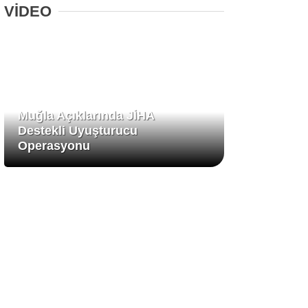
VİDEO
Muğla Açıklarında JİHA
Destekli Uyuşturucu
Operasyonu