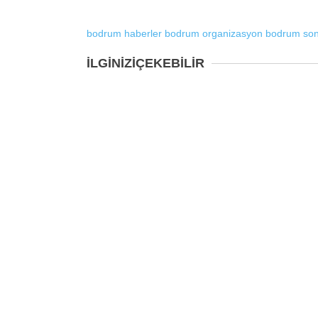
bodrum haberler
bodrum organizasyon
bodrum son
İLGİNİZİ
ÇEKEBİLİR