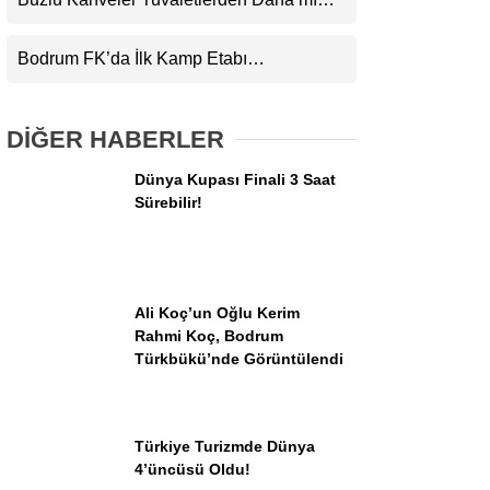
Kirli?
Bodrum FK’da İlk Kamp Etabı
Tamamlandı!
DİĞER HABERLER
Dünya Kupası Finali 3 Saat
Sürebilir!
Ali Koç’un Oğlu Kerim
Rahmi Koç, Bodrum
Türkbükü’nde Görüntülendi
Türkiye Turizmde Dünya
4’üncüsü Oldu!