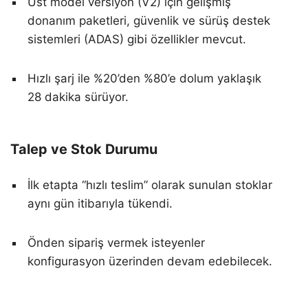
Üst model versiyon (V2) için gelişmiş
donanım paketleri, güvenlik ve sürüş destek
sistemleri (ADAS) gibi özellikler mevcut.
Hızlı şarj ile %20’den %80’e dolum yaklaşık
28 dakika sürüyor.
Talep ve Stok Durumu
İlk etapta “hızlı teslim” olarak sunulan stoklar
aynı gün itibarıyla tükendi.
Önden sipariş vermek isteyenler
konfigurasyon üzerinden devam edebilecek.