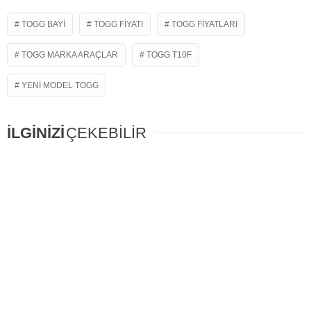
TOGG BAYI
TOGG FIYATI
TOGG FIYATLARI
TOGG MARKA ARAÇLAR
TOGG T10F
YENI MODEL TOGG
İLGİNİZİ
ÇEKEBİLİR