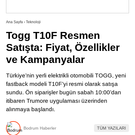
RESMI İLANLAR
Ana Sayfa
›
Teknoloji
Togg T10F Resmen
WhatsApp İhbar Hattı
Satışta: Fiyat, Özellikler
ve Kampanyalar
Facebook
Türkiye’nin yerli elektrikli otomobili TOGG, yeni
fastback modeli T10F’yi resmi olarak satışa
sundu. Ön siparişler bugün sabah 10:00’dan
Instagram
itibaren Trumore uygulaması üzerinden
alınmaya başlandı.
Youtube
Bodrum Haberler
TÜM YAZILARI