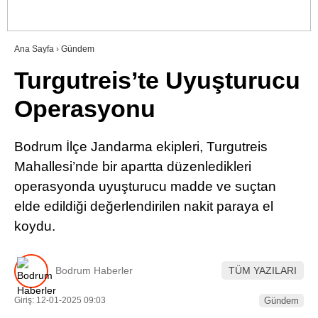
RESMI İLANLAR
Ana Sayfa
›
Gündem
Turgutreis’te Uyuşturucu
WhatsApp İhbar Hattı
Operasyonu
Bodrum İlçe Jandarma ekipleri, Turgutreis
Facebook
Mahallesi’nde bir apartta düzenledikleri
operasyonda uyuşturucu madde ve suçtan
elde edildiği değerlendirilen nakit paraya el
Instagram
koydu.
Youtube
Bodrum Haberler
TÜM YAZILARI
Giriş: 12-01-2025 09:03
Gündem