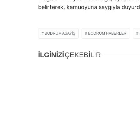
belirterek, kamuoyuna saygıyla duyurd
BODRUM ASAYIŞ
BODRUM HABERLER
İLGİNİZİ
ÇEKEBİLİR