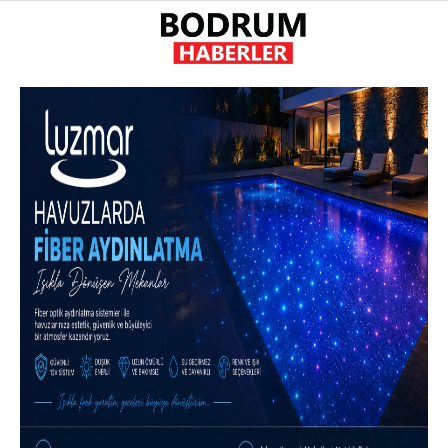
21
°
MUĞLA
GALERİ
VİDEO
YAZARLAR
GÜNDEM
EKONOMI
POLITIKA
DÜNYA
SPOR
MAGAZIN
SAĞLIK
DIĞER